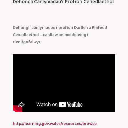
Dehongli Canlyniadau’r Profion Cenedlaethol
Dehongli canlyniadau’r profion Darllen a Rhifedd
Cenedlaethol – canllaw animeiddiedig i
rieni/gofalwyr;
http://learning.gov.wales/resources/browse-