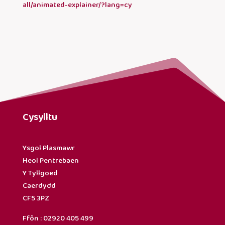
all/animated-explainer/?lang=cy
Cysylltu
Ysgol Plasmawr
Heol Pentrebaen
Y Tyllgoed
Caerdydd
CF5 3PZ
Ffôn : 02920 405 499