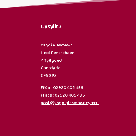
Cysylltu
Ysgol Plasmawr
Heol Pentrebaen
Y Tyllgoed
Caerdydd
CF5 3PZ
Ffôn : 02920 405 499
Ffacs : 02920 405 496
post@ysgolplasmawr.cymru