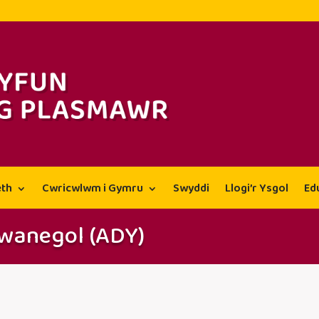
th
Cwricwlwm i Gymru
Swyddi
Llogi’r Ysgol
Ed
wanegol (ADY)