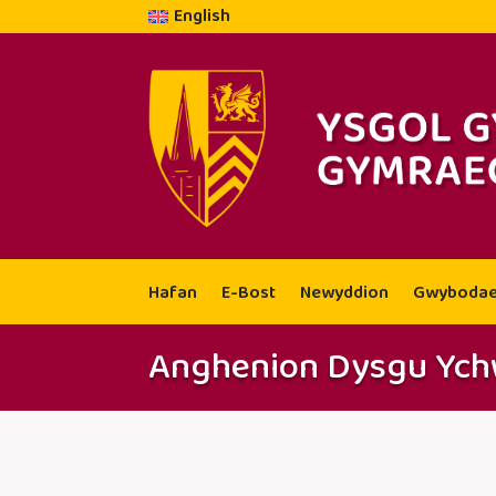
English
Hafan
E-Bost
Newyddion
Gwybodae
Anghenion Dysgu Ych