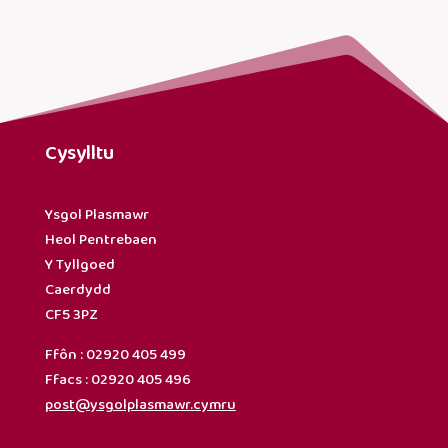
Cysylltu
Ysgol Plasmawr
Heol Pentrebaen
Y Tyllgoed
Caerdydd
CF5 3PZ
Ffôn : 02920 405 499
Ffacs : 02920 405 496
post@ysgolplasmawr.cymru