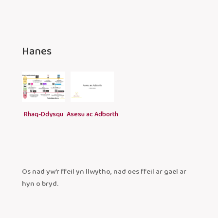
Hanes
Rhag-Ddysgu
Asesu ac Adborth
Os nad yw’r ffeil yn llwytho, nad oes ffeil ar gael ar
hyn o bryd.